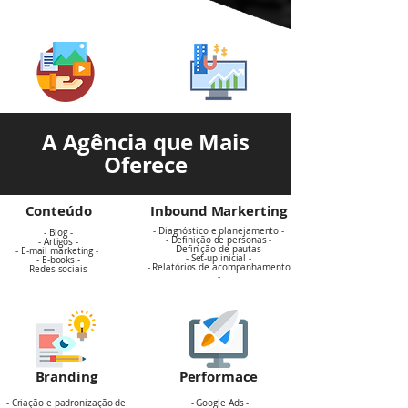
A Agência que Mais
Oferece
Conteúdo
Inbound Markerting
- Diagnóstico e planejamento -
- Blog -
- Definição de personas -
- Artigos -
- Definição de pautas -
- E-mail marketing -
- Set-up inicial -
- E-books -
- Relatórios de acompanhamento
- Redes sociais -
-
Branding
Performace
- Criação e padronização de
- Google Ads -