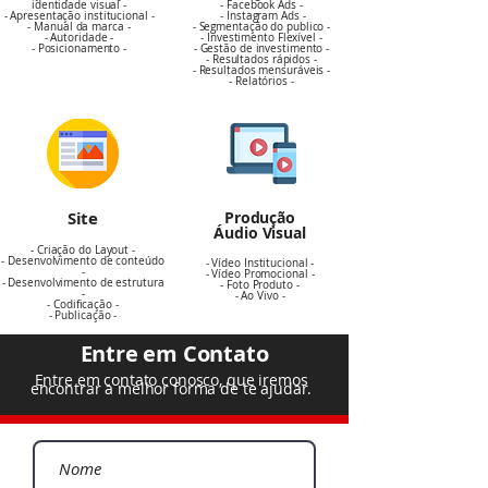
identidade visual -
- Facebook Ads -
- Apresentação institucional -
- Instagram Ads -
- Manual da marca -
- Segmentação do publico -
- Autoridade -
- Investimento Flexível -
- Posicionamento -
- Gestão de investimento -
- Resultados rápidos -
- Resultados mensuráveis -
- Relatórios -
Site
Produção
Áudio
Visual
- Criação do Layout -
- Desenvolvimento de conteúdo
- Vídeo Institucional -
-
- Vídeo Promocional -
- Desenvolvimento de estrutura
- Foto Produto -
-
- Ao Vivo -
- Codificação -
- Publicação -
Entre em Contato
Entre em contato conosco, que iremos
encontrar a melhor forma de te ajudar.