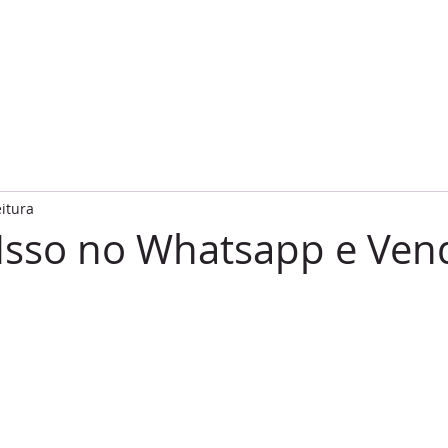
Agência 7 | Redes Sociais
e Nova
Home
Agência 7
Lint
eitura
Isso no Whatsapp e Ven