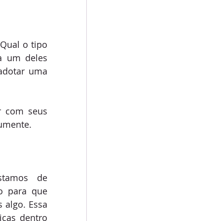
ual o tipo 
a um deles 
adotar uma 
r com seus 
aumente.
tamos de 
o para que 
algo. Essa 
cas dentro 