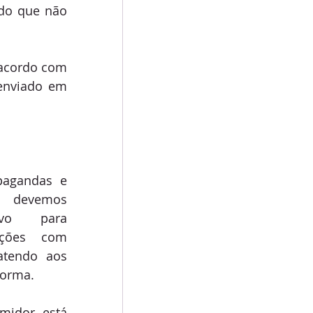
do que não 
 acordo com 
enviado em 
pagandas e 
 devemos 
ivo para 
ações com 
tendo aos 
forma.
idor está 