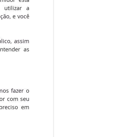
utilizar a 
ão, e você 
co, assim 
tender as 
os fazer o 
or com seu 
preciso em 