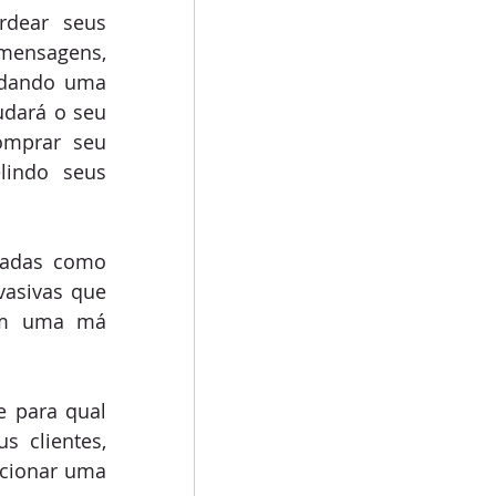
dear seus 
mensagens, 
dando uma 
dará o seu 
omprar seu 
indo seus 
adas como 
asivas que 
im uma má 
 para qual 
 clientes, 
cionar uma 